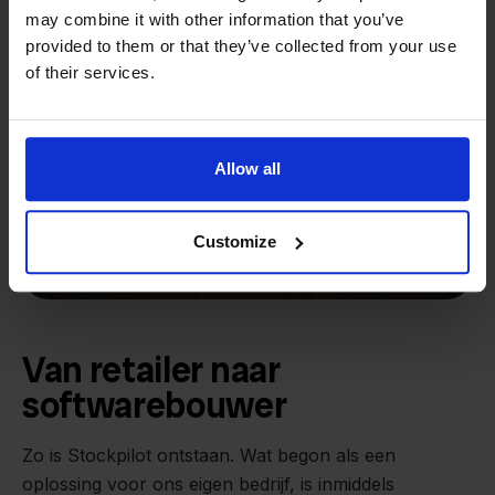
may combine it with other information that you’ve
provided to them or that they’ve collected from your use
of their services.
Allow all
Customize
Van retailer naar
softwarebouwer
We groeien gecontroleerd, zonder
investeerders of externe druk.
Zo is Stockpilot ontstaan. Wat begon als een
- Sander, Founder
oplossing voor ons eigen bedrijf, is inmiddels