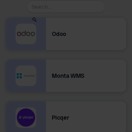
Odoo
Monta WMS
Picqer