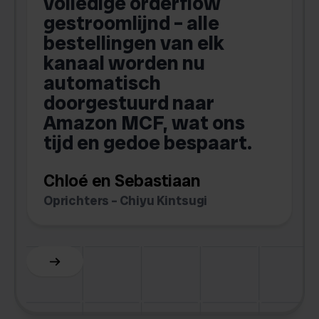
volledige orderflow
gestroomlijnd – alle
bestellingen van elk
kanaal worden nu
i
automatisch
doorgestuurd naar
n
Amazon MCF, wat ons
tijd en gedoe bespaart.
Chloé en Sebastiaan
Oprichters – Chiyu Kintsugi
A
Slide 2 of 6.