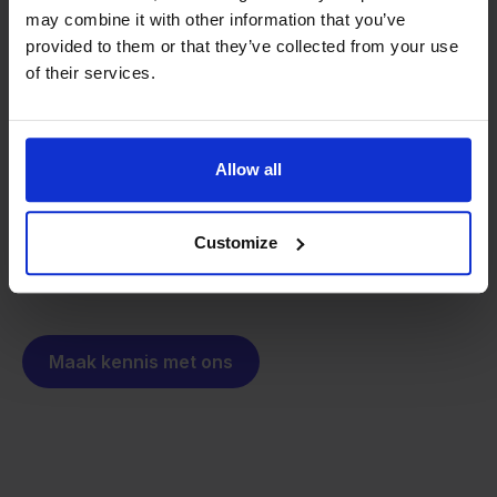
may combine it with other information that you’ve
Van retailer naar
provided to them or that they’ve collected from your use
softwarebouwer
of their services.
We groeien gecontroleerd, zonder
investeerders of externe druk.
Zo is Stockpilot ontstaan. Wat begon als een
- Sander, Founder
oplossing voor ons eigen bedrijf, is inmiddels
Allow all
uitgegroeid tot een platform voor online verkopers in
heel Europa. De missie is hetzelfde gebleven:
Customize
multichannel verkopen eenvoudig maken.
Maak kennis met ons