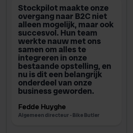
-
Stockpilot maakte onze
S
overgang naar B2C niet
alleen mogelijk, maar ook
succesvol. Hun team
werkte nauw met ons
a
samen om alles te
integreren in onze
bestaande opstelling, en
o
nu is dit een belangrijk
onderdeel van onze
b
business geworden.
Fedde Huyghe
M
Algemeen directeur - Bike Butler
O