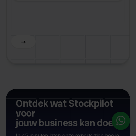
Z
C
Slide 5 of 6.
Ontdek wat Stockpilot
voor
jouw business kan doen
In 45 minuten laten onze experts zien hoe je