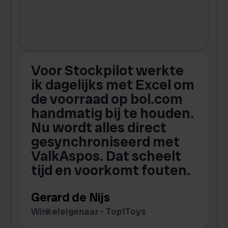
Voor Stockpilot werkte
ik dagelijks met Excel om
de voorraad op bol.com
t
handmatig bij te houden.
w
Nu wordt alles direct
s
gesynchroniseerd met
ValkAspos. Dat scheelt
tijd en voorkomt fouten.
v
w
Gerard de Nijs
v
Winkeleigenaar - Top1Toys