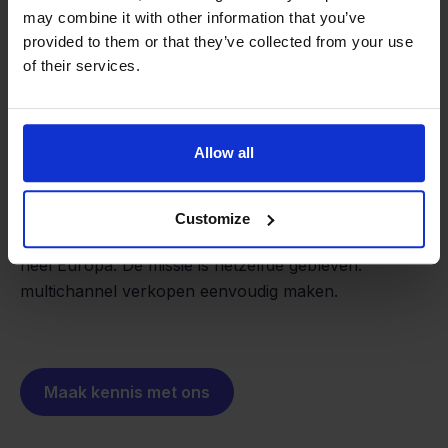
may combine it with other information that you’ve
provided to them or that they’ve collected from your use
of their services.
Van retailer naar
softwarebouwer
We groeien gecontroleerd, zonder
Allow all
investeerders of externe druk.
Zo is Stockpilot ontstaan. Wat begon als een
- Sander, Founder
oplossing voor ons eigen bedrijf, is inmiddels
Customize
uitgegroeid tot een platform voor online verkopers in
heel Europa. De missie is hetzelfde gebleven:
multichannel verkopen eenvoudig maken.
Maak kennis met ons