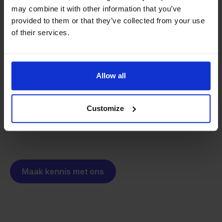
may combine it with other information that you’ve
provided to them or that they’ve collected from your use
Van retailer naar
of their services.
softwarebouwer
We groeien gecontroleerd, zonder
investeerders of externe druk.
Zo is Stockpilot ontstaan. Wat begon als een
- Sander, Founder
Allow all
oplossing voor ons eigen bedrijf, is inmiddels
uitgegroeid tot een platform voor online verkopers in
heel Europa. De missie is hetzelfde gebleven:
Customize
multichannel verkopen eenvoudig maken.
Maak kennis met ons