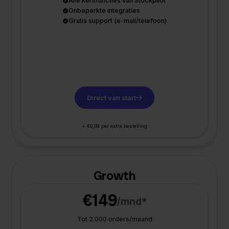
Alle kernfuncties van Stockpilot
Onbeperkte integraties
Gratis support (e-mail/telefoon)
Direct van start
+ €0,09 per extra bestelling
Growth
€149
/mnd*
Tot 2.000 orders/maand