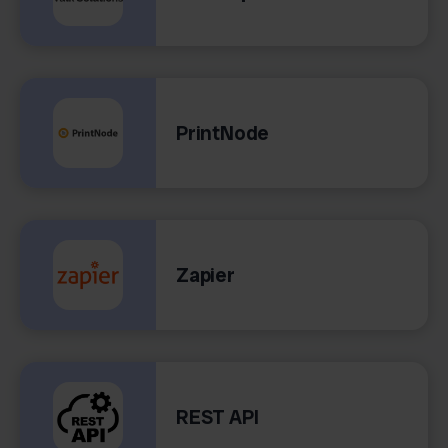
PrintNode
Zapier
REST API