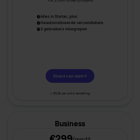
Tot 2.000 orders/maand
Alles in Starter, plus:
Geautomatiseerde verzendlabels
3 gebruikers inbegrepen
Direct van start
+ €0,08 per extra bestelling
Business
€299
/mnd*