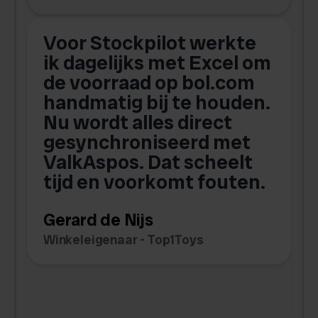
Voor Stockpilot werkte
ik dagelijks met Excel om
de voorraad op bol.com
t
handmatig bij te houden.
w
Nu wordt alles direct
s
gesynchroniseerd met
ValkAspos. Dat scheelt
tijd en voorkomt fouten.
v
w
Gerard de Nijs
v
Winkeleigenaar - Top1Toys
Z
C