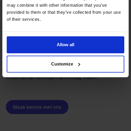
may combine it with other information that you’ve
provided to them or that they’ve collected from your use
of their services.
Van retailer naar
softwarebouwer
We groeien gecontroleerd, zonder
investeerders of externe druk.
Allow all
Zo is Stockpilot ontstaan. Wat begon als een
- Sander, Founder
oplossing voor ons eigen bedrijf, is inmiddels
uitgegroeid tot een platform voor online verkopers in
Customize
heel Europa. De missie is hetzelfde gebleven:
multichannel verkopen eenvoudig maken.
Maak kennis met ons