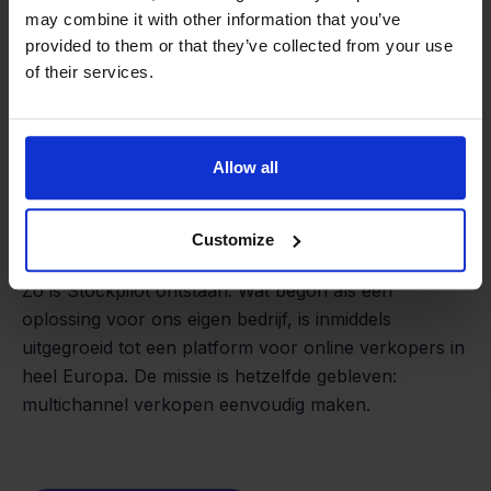
may combine it with other information that you’ve
provided to them or that they’ve collected from your use
of their services.
Allow all
Van retailer naar
softwarebouwer
We groeien gecontroleerd, zonder
Customize
investeerders of externe druk.
Zo is Stockpilot ontstaan. Wat begon als een
- Sander, Founder
oplossing voor ons eigen bedrijf, is inmiddels
uitgegroeid tot een platform voor online verkopers in
heel Europa. De missie is hetzelfde gebleven:
multichannel verkopen eenvoudig maken.