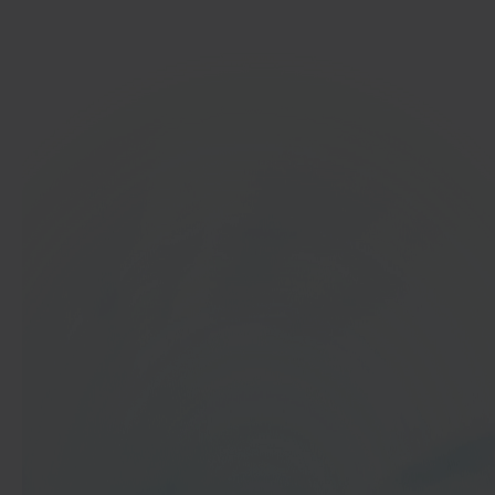
Ga aan de slag
In 40 seconden