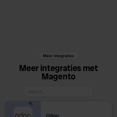
Magento
Tiktok Shop
Meer integraties
Meer integraties met
Magento
Odoo