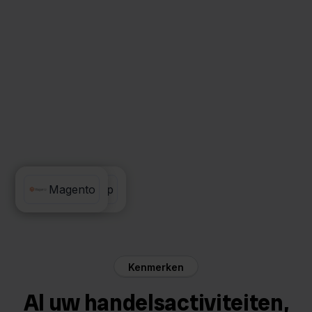
Tiktok Shop
Magento
Kenmerken
Al uw handelsactiviteiten,