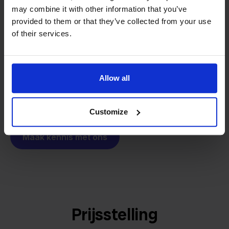
softwarebouwer
We groeien gecontroleerd, zonder
may combine it with other information that you’ve
investeerders of externe druk.
provided to them or that they’ve collected from your use
Zo is Stockpilot ontstaan. Wat begon als een
of their services.
- Sander, Founder
oplossing voor ons eigen bedrijf, is inmiddels
uitgegroeid tot een platform voor online verkopers in
heel Europa. De missie is hetzelfde gebleven:
Allow all
multichannel verkopen eenvoudig maken.
Customize
Maak kennis met ons
Prijsstelling