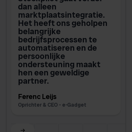
dan alleen
marktplaatsintegratie.
Het heeft ons geholpen
belangrijke
g
bedrijfsprocessen te
b
automatiseren en de
persoonlijke
ondersteuning maakt
hen een geweldige
partner.
t
Ferenc Leijs
C
Oprichter & CEO - e-Gadget
O