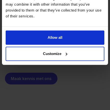
may combine it with other information that you’ve
Van retailer naar
provided to them or that they’ve collected from your use
softwarebouwer
We groeien gecontroleerd, zonder
of their services.
investeerders of externe druk.
Zo is Stockpilot ontstaan. Wat begon als een
- Sander, Founder
oplossing voor ons eigen bedrijf, is inmiddels
Allow all
uitgegroeid tot een platform voor online verkopers in
heel Europa. De missie is hetzelfde gebleven:
multichannel verkopen eenvoudig maken.
Customize
Maak kennis met ons