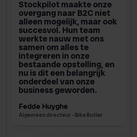
-
Stockpilot maakte onze
S
overgang naar B2C niet
alleen mogelijk, maar ook
succesvol. Hun team
werkte nauw met ons
a
samen om alles te
integreren in onze
bestaande opstelling, en
o
nu is dit een belangrijk
onderdeel van onze
b
business geworden.
Fedde Huyghe
M
Algemeen directeur - Bike Butler
O