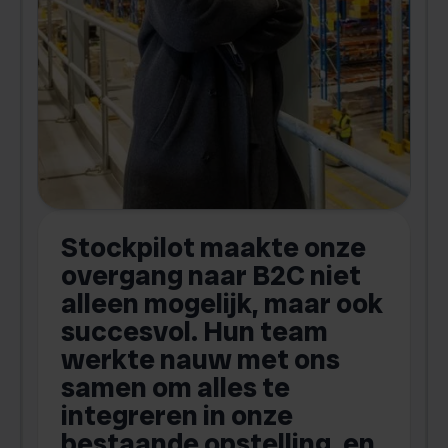
-
Stockpilot maakte onze
S
overgang naar B2C niet
alleen mogelijk, maar ook
succesvol. Hun team
werkte nauw met ons
a
samen om alles te
integreren in onze
bestaande opstelling, en
o