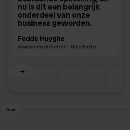
nu is dit een belangrijk
onderdeel van onze
b
business geworden.
Fedde Huyghe
M
Algemeen directeur - Bike Butler
O
Slide 3 of 6.
Over