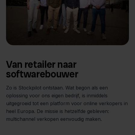
Van retailer naar
softwarebouwer
We groeien gecontroleerd, zonder
investeerders of externe druk.
Zo is Stockpilot ontstaan. Wat begon als een
- Sander, Founder
oplossing voor ons eigen bedrijf, is inmiddels
uitgegroeid tot een platform voor online verkopers in
heel Europa. De missie is hetzelfde gebleven:
multichannel verkopen eenvoudig maken.