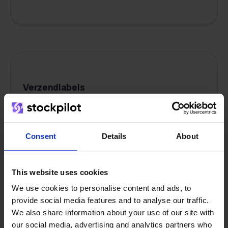
Verzendlabels
Maak en print door de marktplaats
goedgekeurde verzendlabels voor alle
Consent
Details
About
afhandelingsmethoden, volledig geïntegreerd
in uw workflow.
This website uses cookies
We use cookies to personalise content and ads, to
provide social media features and to analyse our traffic.
We also share information about your use of our site with
our social media, advertising and analytics partners who