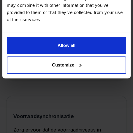
may combine it with other information that you’ve
provided to them or that they’ve collected from your use
of their services.
BTW-naleving
Verzamel en bewaar automatisch btw-
nummers van EU-klanten om uw proces voor
Allow all
belastingnaleving te vereenvoudigen.
Customize
Voorraadsynchronisatie
Zorg ervoor dat de voorraadniveaus in