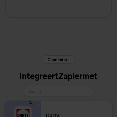
Connectors
Integreert
Zapier
met
Darty