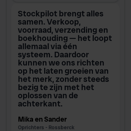
Stockpilot brengt alles
samen. Verkoop,
i
k
voorraad, verzending en
boekhouding — het loopt
allemaal via één
N
systeem. Daardoor
kunnen we ons richten
n
op het laten groeien van
het merk, zonder steeds
bezig te zijn met het
G
oplossen van de
W
achterkant.
Mika en Sander
Oprichters - Rossberck