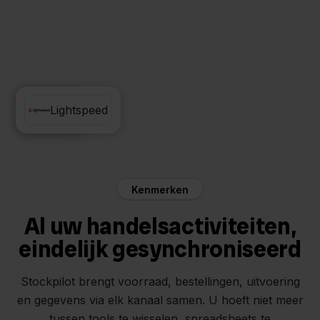
QLS
Lightspeed
Kenmerken
Al uw handelsactiviteiten,
eindelijk gesynchroniseerd
Stockpilot brengt voorraad, bestellingen, uitvoering
en gegevens via elk kanaal samen. U hoeft niet meer
tussen tools te wisselen, spreadsheets te