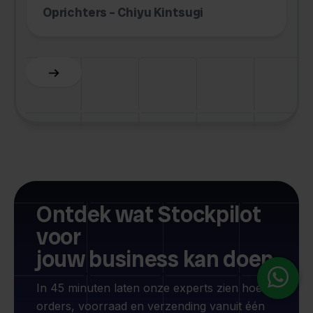
Oprichters – Chiyu Kintsugi
A
Slide 2 of 6.
Ontdek wat Stockpilot
voor
jouw business kan doen
In 45 minuten laten onze experts zien hoe je
orders, voorraad en verzending vanuit één