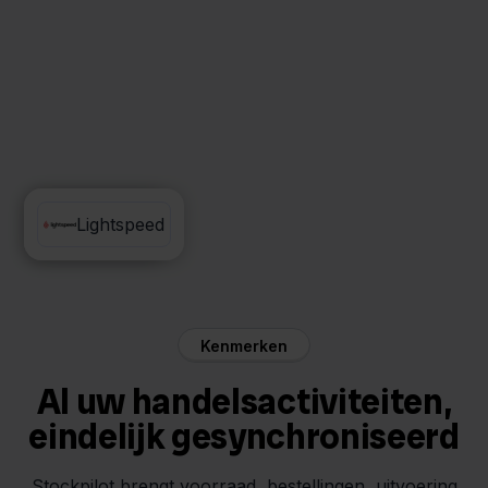
Amazon
Lightspeed
Kenmerken
Al uw handelsactiviteiten,
eindelijk gesynchroniseerd
Stockpilot brengt voorraad, bestellingen, uitvoering