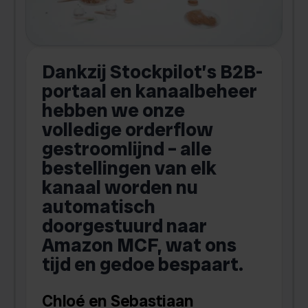
Dankzij Stockpilot’s B2B-
portaal en kanaalbeheer
hebben we onze
a
volledige orderflow
gestroomlijnd – alle
bestellingen van elk
kanaal worden nu
i
automatisch
doorgestuurd naar
n
Amazon MCF, wat ons
tijd en gedoe bespaart.
Chloé en Sebastiaan