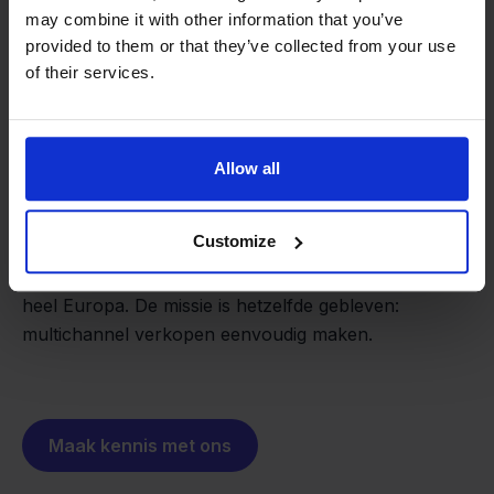
may combine it with other information that you’ve
provided to them or that they’ve collected from your use
of their services.
Van retailer naar
softwarebouwer
We groeien gecontroleerd, zonder
Allow all
investeerders of externe druk.
Zo is Stockpilot ontstaan. Wat begon als een
- Sander, Founder
Customize
oplossing voor ons eigen bedrijf, is inmiddels
uitgegroeid tot een platform voor online verkopers in
heel Europa. De missie is hetzelfde gebleven:
multichannel verkopen eenvoudig maken.
Maak kennis met ons