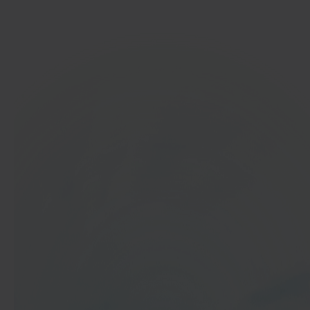
Ga aan de slag
In 40 seconden