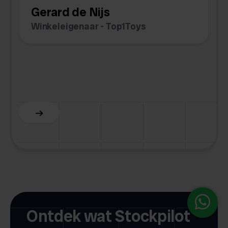
Gerard de Nijs
v
Winkeleigenaar - Top1Toys
Z
C
Slide 5 of 6.
Ontdek wat Stockpilot