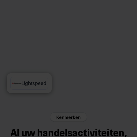
Moneybird
Lightspeed
Kenmerken
Al uw handelsactiviteiten,