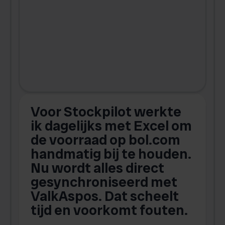
Voor Stockpilot werkte
ik dagelijks met Excel om
de voorraad op bol.com
t
handmatig bij te houden.
w
Nu wordt alles direct
s
gesynchroniseerd met
ValkAspos. Dat scheelt
tijd en voorkomt fouten.
v
w