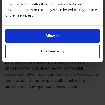
may combine it with other information that you’ve
provided to them or that they’ve collected from your use
of their services.
Allow all
Van retailer naar
softwarebouwer
We groeien gecontroleerd, zonder
Customize
investeerders of externe druk.
Zo is Stockpilot ontstaan. Wat begon als een
- Sander, Founder
oplossing voor ons eigen bedrijf, is inmiddels
uitgegroeid tot een platform voor online verkopers in
heel Europa. De missie is hetzelfde gebleven:
multichannel verkopen eenvoudig maken.