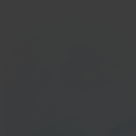
Ga aan de slag
In 40 seconden