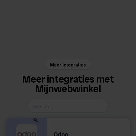
Mijnwebwinkel
Valk Aspos
Meer integraties
Meer integraties met
Mijnwebwinkel
Odoo