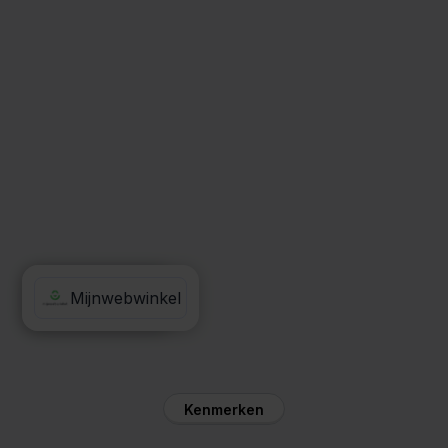
Valk Aspos
Mijnwebwinkel
Kenmerken