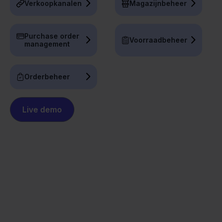
Verkoopkanalen
Magazijnbeheer
Purchase order
Voorraadbeheer
management
Orderbeheer
Live demo