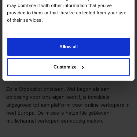
may combine it with other information that you’ve
provided to them or that they’ve collected from your use
of their services.
Allow all
Van retailer naar
Customize
softwarebouwer
We groeien gecontroleerd, zonder
investeerders of externe druk.
Zo is Stockpilot ontstaan. Wat begon als een
- Sander, Founder
oplossing voor ons eigen bedrijf, is inmiddels
uitgegroeid tot een platform voor online verkopers in
heel Europa. De missie is hetzelfde gebleven:
multichannel verkopen eenvoudig maken.