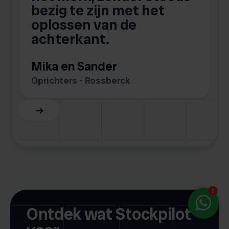
bezig te zijn met het
G
oplossen van de
W
achterkant.
Mika en Sander
Oprichters - Rossberck
Slide 4 of 6.
Ontdek wat Stockpilot