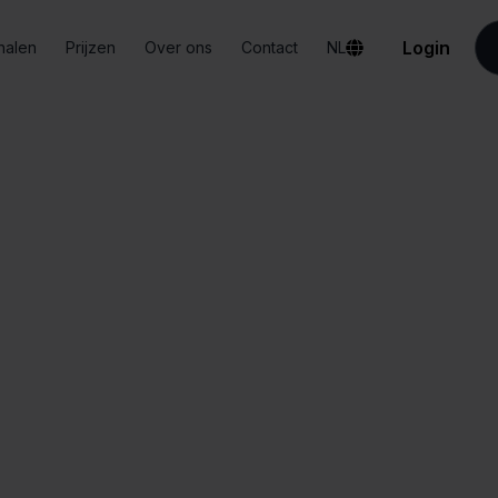
Login
halen
Prijzen
Over ons
Contact
NL
Integraties
FedEx + Mijnwebwinkel
dEx + Mijnwebwin
Alles-in-één
Vereenvoudigd
dashboard
orderbeheer