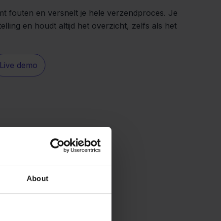
 fouten en versnelt je hele verzendproces. Je
telling en houdt altijd het overzicht, zelfs als het
Live demo
About