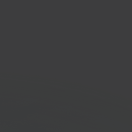
Ex
nd- en logistieke
tverlener