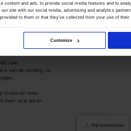
zonder gedoe
e content and ads, to provide social media features and to analy
 our site with our social media, advertising and analytics partn
 provided to them or that they’ve collected from your use of their
vervoerder op basis van
automatische toewijzing
Customize
peld naar
e is van de zending. Je
voegen.
op fouten en meer
 meer uit je tijd en
FedEx
Mijnwebwinkel