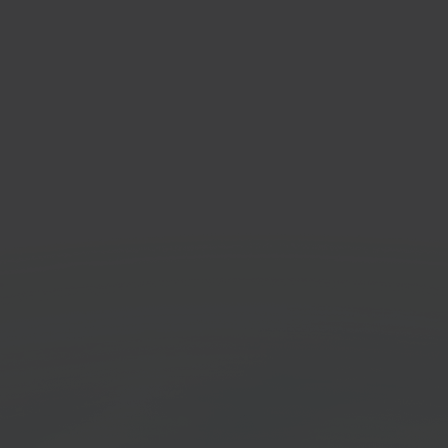
webwinkel
Fed
mmerceplatform
Verze
diens
Ga aan de slag