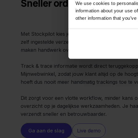
Sneller orders verzenden 
We use cookies to personalis
information about your use of
other information that you’ve
Met Stockpilot kies je eenvoudig voor FedEx als 
zelf ingestelde verzendregels. Labeltemplates en 
maken handwerk overbodig.
Track & trace informatie wordt direct teruggekop
Mijnwebwinkel, zodat jouw klant altijd op de hoogt
hoeft dus nooit meer handmatig trackings toe te 
Dit zorgt voor een vlotte workflow, minder kans 
overzicht op je dagelijkse werkzaamheden. Je haalt
verzendt sneller en betrouwbaarder.
Ga aan de slag
Live demo