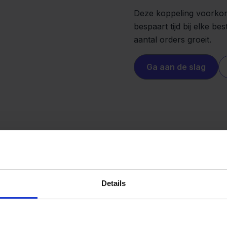
Deze koppeling voorkomt
bespaart tijd bij elke bes
aantal orders groeit.
Ga aan de slag
Details