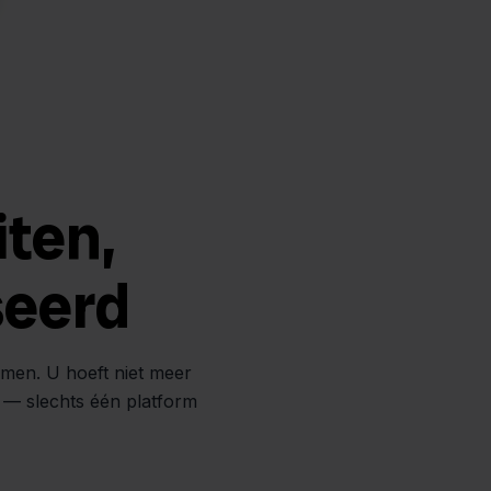
iten,
seerd
amen. U hoeft niet meer
n — slechts één platform