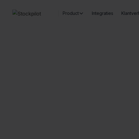
Product
Integraties
Klantver
Fe
Naadloze integraties