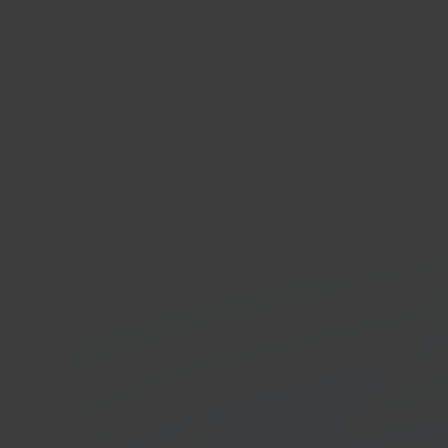
Mijn
E-co
In 40 seconden