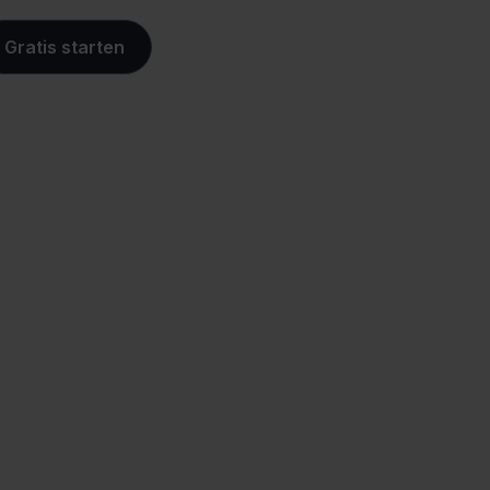
Gratis starten
kel
Controle over je
aankoopproces