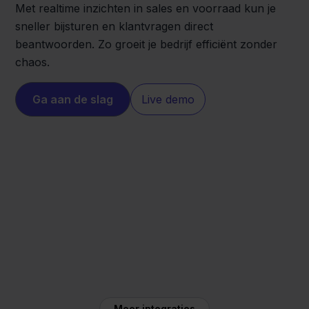
Met realtime inzichten in sales en voorraad kun je
sneller bijsturen en klantvragen direct
beantwoorden. Zo groeit je bedrijf efficiënt zonder
chaos.
Ga aan de slag
Live demo
Mijnwebwinkel
MediaMarkt
Meer integraties