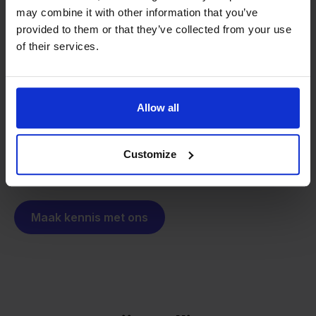
Van retailer naar
may combine it with other information that you’ve
provided to them or that they’ve collected from your use
softwarebouwer
We groeien gecontroleerd, zonder
of their services.
investeerders of externe druk.
Zo is Stockpilot ontstaan. Wat begon als een
- Sander, Founder
oplossing voor ons eigen bedrijf, is inmiddels
Allow all
uitgegroeid tot een platform voor online verkopers in
heel Europa. De missie is hetzelfde gebleven:
multichannel verkopen eenvoudig maken.
Customize
Maak kennis met ons