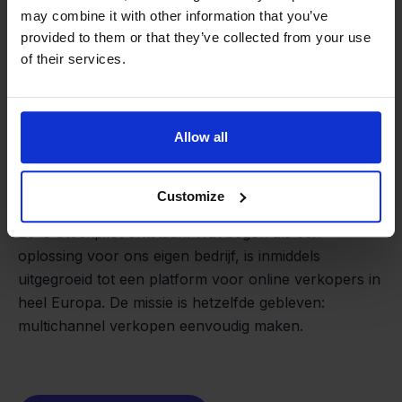
may combine it with other information that you’ve
provided to them or that they’ve collected from your use
of their services.
Allow all
Van retailer naar
softwarebouwer
We groeien gecontroleerd, zonder
Customize
investeerders of externe druk.
Zo is Stockpilot ontstaan. Wat begon als een
- Sander, Founder
oplossing voor ons eigen bedrijf, is inmiddels
uitgegroeid tot een platform voor online verkopers in
heel Europa. De missie is hetzelfde gebleven:
multichannel verkopen eenvoudig maken.