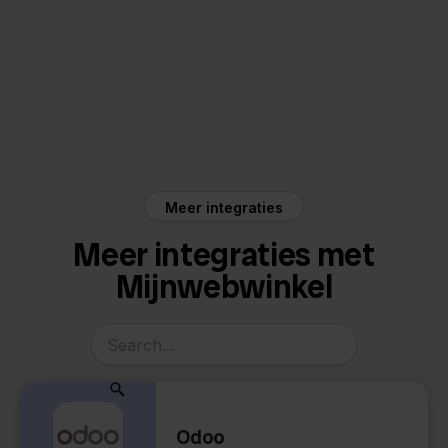
Mijnwebwinkel
Innosend
Meer integraties
Meer integraties met
Mijnwebwinkel
Odoo