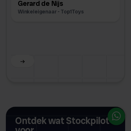
Gerard de Nijs
v
Winkeleigenaar - Top1Toys
Z
C
Slide 5 of 6.
Ontdek wat Stockpilot
voor