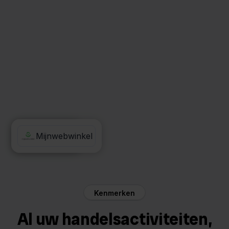
Innosend
Mijnwebwinkel
Kenmerken
Al uw handelsactiviteiten,