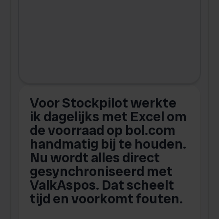
Voor Stockpilot werkte
ik dagelijks met Excel om
de voorraad op bol.com
t
handmatig bij te houden.
w
Nu wordt alles direct
s
gesynchroniseerd met
ValkAspos. Dat scheelt
tijd en voorkomt fouten.
v
w