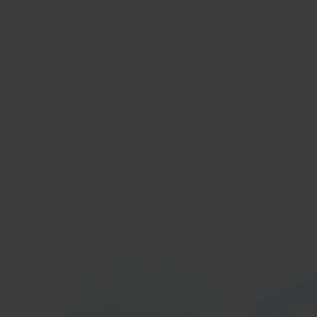
Ga aan de slag
In 40 seconden