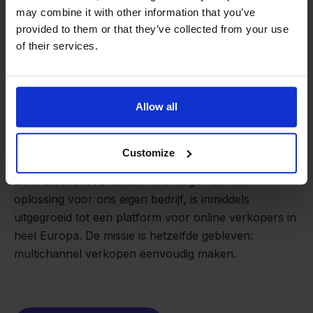
may combine it with other information that you’ve
provided to them or that they’ve collected from your use
of their services.
Allow all
Van retailer naar
softwarebouwer
We groeien gecontroleerd, zonder
Customize
investeerders of externe druk.
Zo is Stockpilot ontstaan. Wat begon als een
- Sander, Founder
oplossing voor ons eigen bedrijf, is inmiddels
uitgegroeid tot een platform voor online verkopers in
heel Europa. De missie is hetzelfde gebleven:
multichannel verkopen eenvoudig maken.