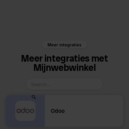
Mijnwebwinkel
Priority
Meer integraties
Meer integraties met
Mijnwebwinkel
Odoo