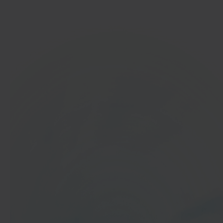
Ga aan de slag
In 40 seconden