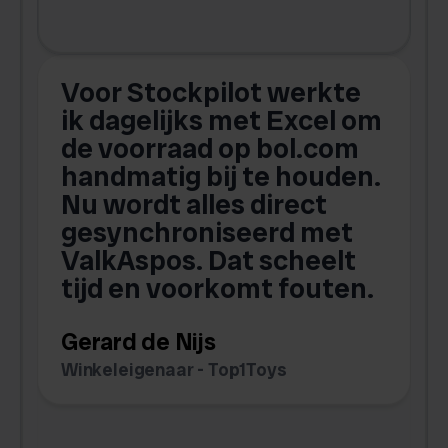
Voor Stockpilot werkte
ik dagelijks met Excel om
de voorraad op bol.com
t
handmatig bij te houden.
w
Nu wordt alles direct
s
gesynchroniseerd met
ValkAspos. Dat scheelt
tijd en voorkomt fouten.
v
w
Gerard de Nijs
v
Winkeleigenaar - Top1Toys
Z