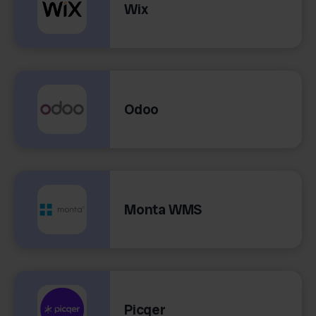
Wix
Odoo
Monta WMS
Picqer