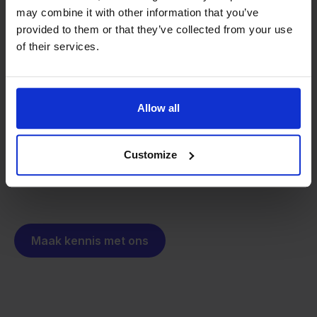
may combine it with other information that you’ve
provided to them or that they’ve collected from your use
Van retailer naar
of their services.
softwarebouwer
We groeien gecontroleerd, zonder
investeerders of externe druk.
Zo is Stockpilot ontstaan. Wat begon als een
- Sander, Founder
Allow all
oplossing voor ons eigen bedrijf, is inmiddels
uitgegroeid tot een platform voor online verkopers in
heel Europa. De missie is hetzelfde gebleven:
Customize
multichannel verkopen eenvoudig maken.
Maak kennis met ons