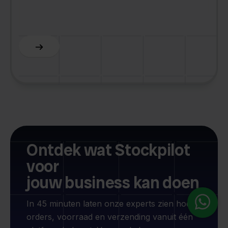
C
Slide 5 of 6.
Ontdek wat Stockpilot
voor
jouw business kan doen
In 45 minuten laten onze experts zien hoe je
orders, voorraad en verzending vanuit één