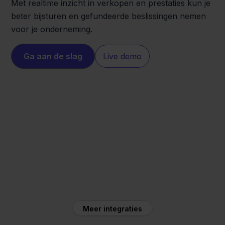
Met realtime inzicht in verkopen en prestaties kun je
beter bijsturen en gefundeerde beslissingen nemen
voor je onderneming.
Ga aan de slag
Live demo
Decathlon
Muis Software
Meer integraties