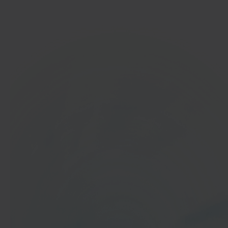
Ga aan de slag
In 40 seconden