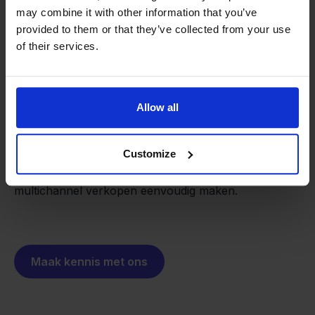
may combine it with other information that you’ve
provided to them or that they’ve collected from your use
of their services.
Van retailer naar
softwarebouwer
We groeien gecontroleerd, zonder
investeerders of externe druk.
Allow all
Zo is Stockpilot ontstaan. Wat begon als een
- Sander, Founder
oplossing voor ons eigen bedrijf, is inmiddels
uitgegroeid tot een platform voor online verkopers in
Customize
heel Europa. De missie is hetzelfde gebleven:
multichannel verkopen eenvoudig maken.
Maak kennis met ons