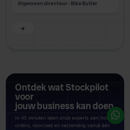
M
Algemeen directeur - Bike Butler
O
Slide 3 of 6.
Ontdek wat Stockpilot
voor
jouw business kan doen
In 45 minuten laten onze experts zien hoe je
orders, voorraad en verzending vanuit één