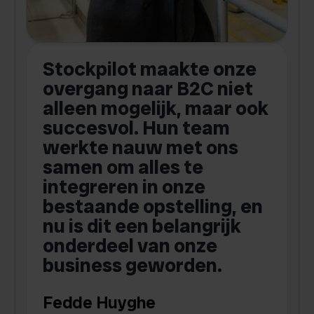
-
Stockpilot maakte onze
S
overgang naar B2C niet
alleen mogelijk, maar ook
succesvol. Hun team
werkte nauw met ons
a
samen om alles te
integreren in onze
bestaande opstelling, en
o
nu is dit een belangrijk
onderdeel van onze
b
business geworden.
Fedde Huyghe