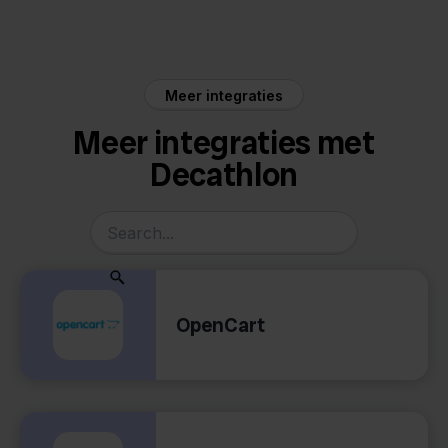
Decathlon
REST API
Meer integraties
Meer integraties met
Decathlon
OpenCart