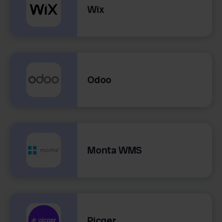
Wix
Odoo
Monta WMS
Picqer