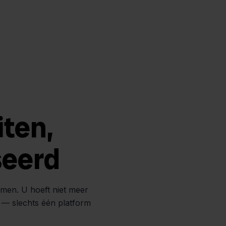
iten,
seerd
amen. U hoeft niet meer
n — slechts één platform