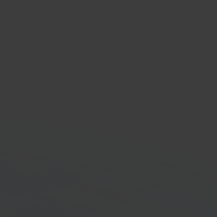
lment- en
ndlabeloplossing