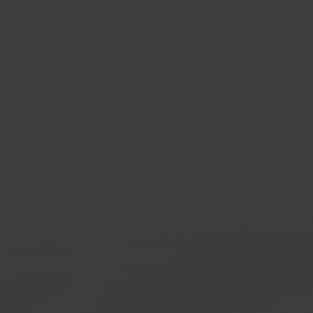
ify
QLS
mmerceplatform
Fulfil
verze
Ga aan de slag