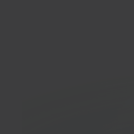
Shop
E-co
In 40 seconden