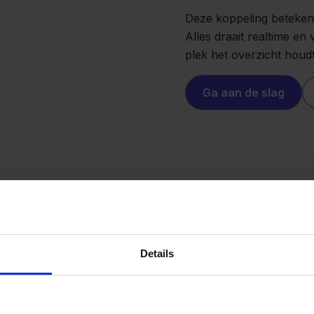
Deze koppeling betekent
Alles draait realtime en 
plek het overzicht houdt
Ga aan de slag
Details