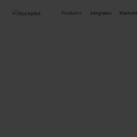
Product
Integraties
Klantver
Naadloze integraties