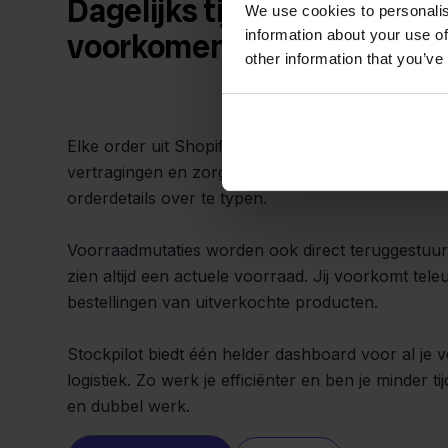
Dagelijks tijd besparen en
We use cookies to personalis
information about your use of
voorkomen
other information that you’ve
Elke order uit Shopify komt automatisch in QLS te
vertragingen en zorgt voor een snelle afhandeling
orderdetails over te typen.
Voorraadmutaties worden ook direct teruggestuur
zien altijd een actuele voorraad. Jij voorkomt teleu
bestellingen van uitverkochte producten.
Stockpilot biedt één helder dashboard voor al je
logistiek. Zo werk je efficiënter en ben je minder tij
en dubbel werk.