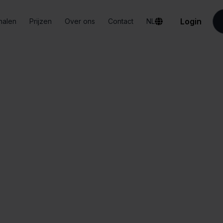
Login
halen
Prijzen
Over ons
Contact
NL
Integraties
QLS + Shopify
QLS + Shopify
Alles-in-één
Vereenvoudigd
dashboard
orderbeheer