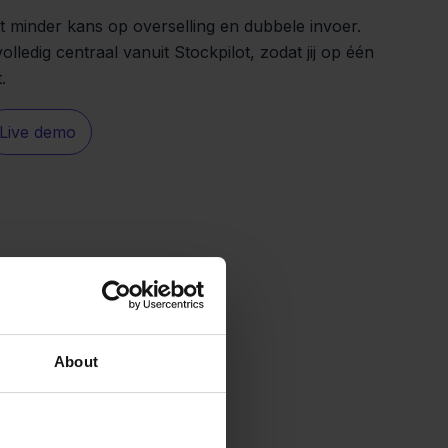
 minder kans op overselling en dubbele invoer.
volledig centraal vanuit Stockpilot, zodat jij op één
.
Live demo
About