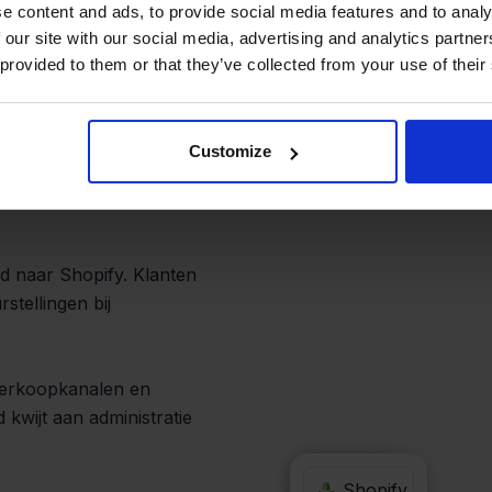
 fouten
e content and ads, to provide social media features and to analy
 our site with our social media, advertising and analytics partn
 provided to them or that they’ve collected from your use of their
Customize
recht. Dit voorkomt
. Je hoeft nooit meer
d naar Shopify. Klanten
rstellingen bij
 verkoopkanalen en
d kwijt aan administratie
QLS
Shopify