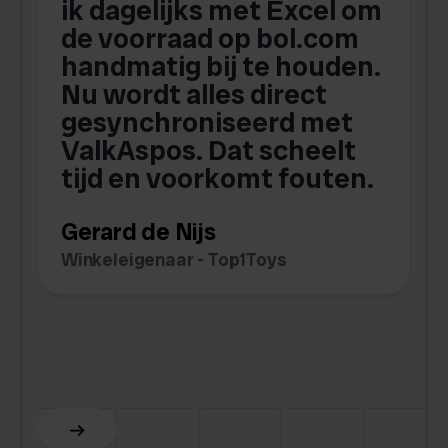
ik dagelijks met Excel om
de voorraad op bol.com
t
handmatig bij te houden.
w
Nu wordt alles direct
s
gesynchroniseerd met
ValkAspos. Dat scheelt
tijd en voorkomt fouten.
v
w
Gerard de Nijs
v
Winkeleigenaar - Top1Toys
Z
C
Slide 5 of 6.