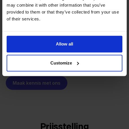
Van retailer naar
may combine it with other information that you’ve
softwarebouwer
We groeien gecontroleerd, zonder
provided to them or that they’ve collected from your use
investeerders of externe druk.
of their services.
Zo is Stockpilot ontstaan. Wat begon als een
- Sander, Founder
oplossing voor ons eigen bedrijf, is inmiddels
uitgegroeid tot een platform voor online verkopers in
Allow all
heel Europa. De missie is hetzelfde gebleven:
multichannel verkopen eenvoudig maken.
Customize
Maak kennis met ons
Prijsstelling