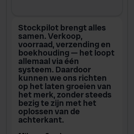
Stockpilot brengt alles
samen. Verkoop,
i
k
voorraad, verzending en
boekhouding — het loopt
allemaal via één
N
systeem. Daardoor
kunnen we ons richten
n
op het laten groeien van
het merk, zonder steeds
bezig te zijn met het
G
oplossen van de
W
achterkant.