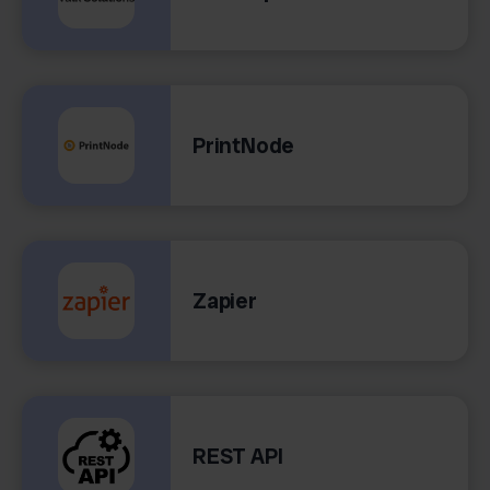
PrintNode
Zapier
REST API