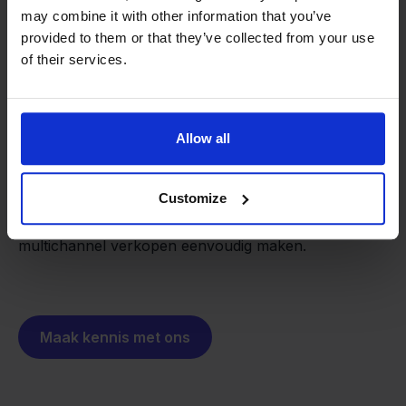
may combine it with other information that you’ve
provided to them or that they’ve collected from your use
of their services.
Van retailer naar
softwarebouwer
We groeien gecontroleerd, zonder
investeerders of externe druk.
Allow all
Zo is Stockpilot ontstaan. Wat begon als een
- Sander, Founder
oplossing voor ons eigen bedrijf, is inmiddels
uitgegroeid tot een platform voor online verkopers in
Customize
heel Europa. De missie is hetzelfde gebleven:
multichannel verkopen eenvoudig maken.
Maak kennis met ons