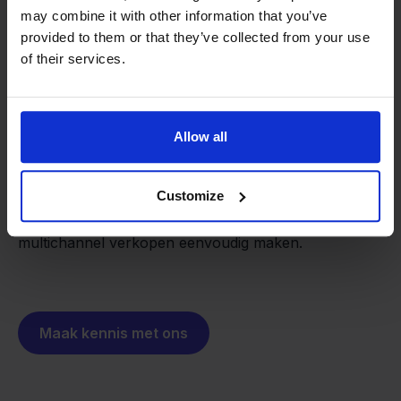
may combine it with other information that you’ve
provided to them or that they’ve collected from your use
of their services.
Van retailer naar
softwarebouwer
We groeien gecontroleerd, zonder
investeerders of externe druk.
Allow all
Zo is Stockpilot ontstaan. Wat begon als een
- Sander, Founder
oplossing voor ons eigen bedrijf, is inmiddels
uitgegroeid tot een platform voor online verkopers in
Customize
heel Europa. De missie is hetzelfde gebleven:
multichannel verkopen eenvoudig maken.
Maak kennis met ons