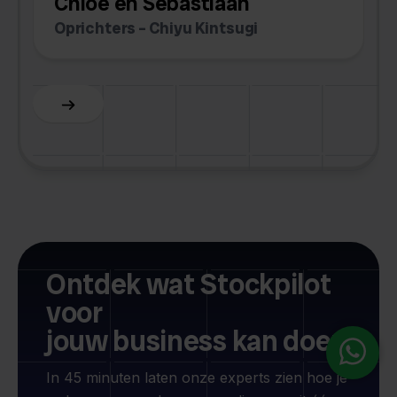
Chloé en Sebastiaan
Oprichters – Chiyu Kintsugi
A
Slide 2 of 6.
Ontdek wat Stockpilot
voor
jouw business kan doen
In 45 minuten laten onze experts zien hoe je