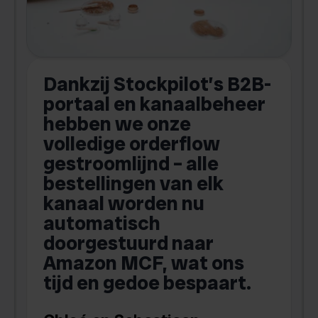
Dankzij Stockpilot’s B2B-
portaal en kanaalbeheer
hebben we onze
a
volledige orderflow
gestroomlijnd – alle
bestellingen van elk
kanaal worden nu
i
automatisch
doorgestuurd naar
n
Amazon MCF, wat ons
tijd en gedoe bespaart.