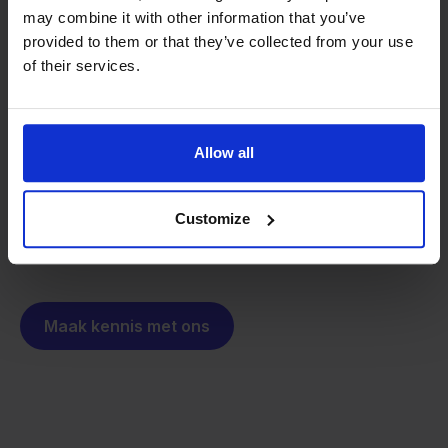
may combine it with other information that you’ve
Van retailer naar
provided to them or that they’ve collected from your use
softwarebouwer
of their services.
We groeien gecontroleerd, zonder
investeerders of externe druk.
Zo is Stockpilot ontstaan. Wat begon als een
- Sander, Founder
oplossing voor ons eigen bedrijf, is inmiddels
Allow all
uitgegroeid tot een platform voor online verkopers in
heel Europa. De missie is hetzelfde gebleven:
Customize
multichannel verkopen eenvoudig maken.
Maak kennis met ons