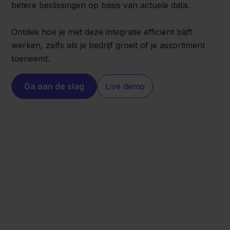
betere beslissingen op basis van actuele data.
Ontdek hoe je met deze integratie efficiënt blijft
werken, zelfs als je bedrijf groeit of je assortiment
toeneemt.
Ga aan de slag
Live demo
Maxeda
Valk Aspos