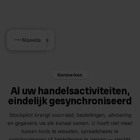
Valk Aspos
Maxeda
Kenmerken
Al uw handelsactiviteiten,
eindelijk gesynchroniseerd
Stockpilot brengt voorraad, bestellingen, uitvoering
en gegevens via elk kanaal samen. U hoeft niet meer
tussen tools te wisselen, spreadsheets te
synchroniseren of bestellingen te missen — slechts