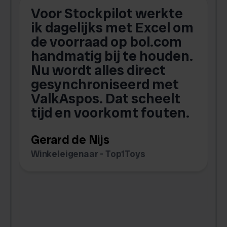
Voor Stockpilot werkte
ik dagelijks met Excel om
de voorraad op bol.com
t
handmatig bij te houden.
w
Nu wordt alles direct
s
gesynchroniseerd met
ValkAspos. Dat scheelt
tijd en voorkomt fouten.
v
w
Gerard de Nijs
v
Winkeleigenaar - Top1Toys
Z
C