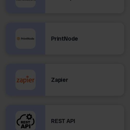
PrintNode
Zapier
REST API