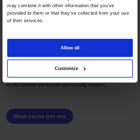
may combine it with other information that you’ve
provided to them or that they’ve collected from your use
of their services.
Van retailer naar
softwarebouwer
We groeien gecontroleerd, zonder
investeerders of externe druk.
Allow all
Zo is Stockpilot ontstaan. Wat begon als een
- Sander, Founder
oplossing voor ons eigen bedrijf, is inmiddels
uitgegroeid tot een platform voor online verkopers in
Customize
heel Europa. De missie is hetzelfde gebleven:
multichannel verkopen eenvoudig maken.
Maak kennis met ons