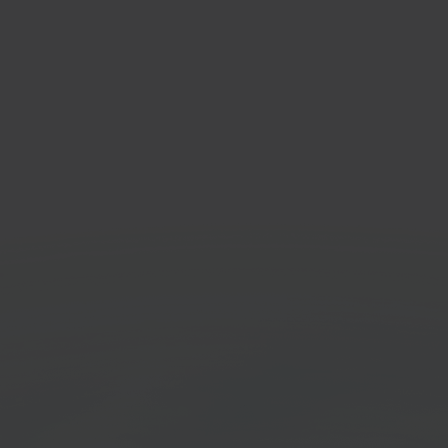
Commerce
ProductFlow
mmerceplatform
Productinformat
Ga aan de slag