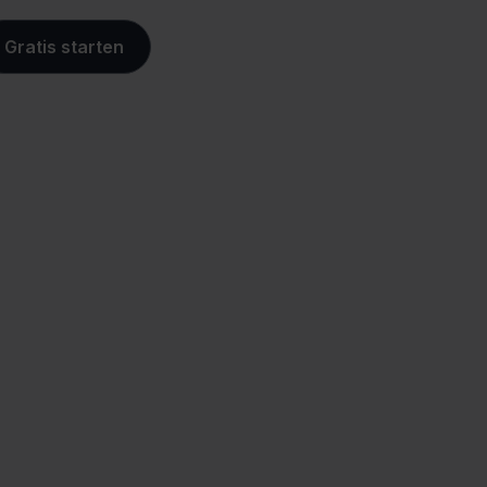
Gratis starten
merce
Controle over je
aankoopproces