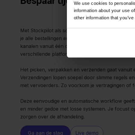
Bespaar tijd en versnel jo
We use cookies to personalis
information about your use of
other information that you’ve
Met Stockpilot als schakel tussen ProductFlow 
je alle bestellingen en voorraad centraal. Je verw
kanalen vanuit één omgeving, zonder steeds in t
verschillende platformen.
Het picken, verpakken en verzenden gaat vanuit
Verzendingen lopen soepel door slimme regels en
met vervoerders. Zo voorkom je vertragingen of f
Deze eenvoudige en automatische workflow geeft j
en minder gedoe met losse systemen. Je focust 
zorgen over de afhandeling.
Ga aan de slag
Live demo