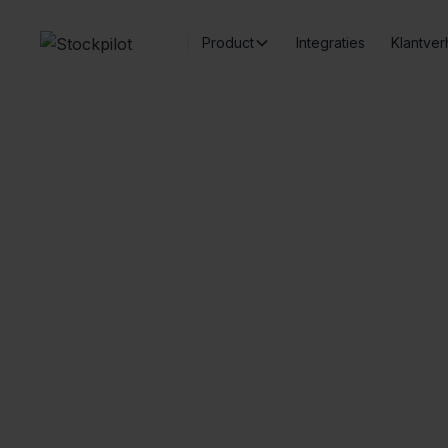
Product
Integraties
Klantver
Prod
Naadloze integraties