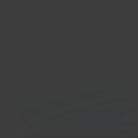
Big
E-co
In 40 seconden