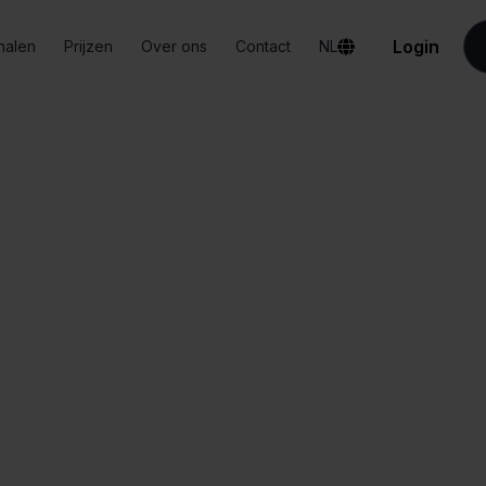
Login
halen
Prijzen
Over ons
Contact
NL
Integraties
ProductFlow + BigCommerce
uctFlow + BigCom
Alles-in-één
Vereenvoudigd
dashboard
orderbeheer