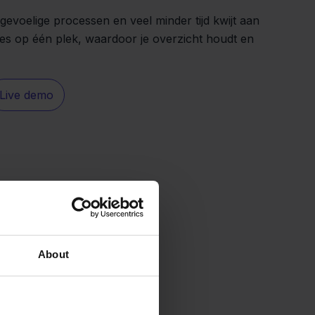
gevoelige processen en veel minder tijd kwijt aan
lles op één plek, waardoor je overzicht houdt en
Live demo
About