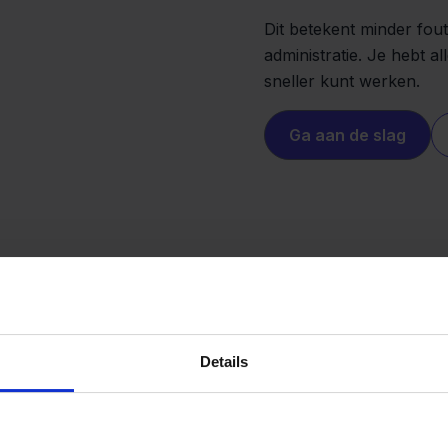
Dit betekent minder fout
administratie. Je hebt a
sneller kunt werken.
Ga aan de slag
Details