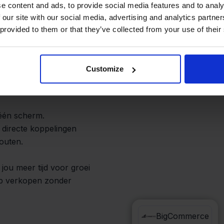
uw workflow
e content and ads, to provide social media features and to analy
 our site with our social media, advertising and analytics partn
 provided to them or that they’ve collected from your use of their
en BigCommerce beheer
erkt orders van beide
Customize
e hoeven loggen op
 één scherm.
 directe koppelingen
outen.
ou meer tijd voor groei
op verkopen zonder
ProductFlow
BigCommerce