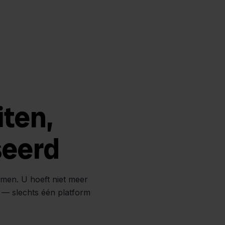
iten,
seerd
amen. U hoeft niet meer
n — slechts één platform