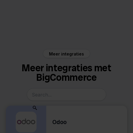
BigCommerce
Mendrix
Meer integraties
Meer integraties met
BigCommerce
Odoo