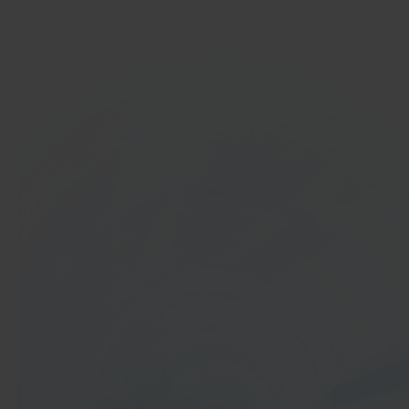
Ga aan de slag
In 40 seconden