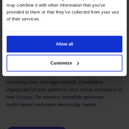
may combine it with other information that you’ve
provided to them or that they’ve collected from your use
of their services.
Allow all
Van retailer naar
softwarebouwer
We groeien gecontroleerd, zonder
Customize
investeerders of externe druk.
Zo is Stockpilot ontstaan. Wat begon als een
- Sander, Founder
oplossing voor ons eigen bedrijf, is inmiddels
uitgegroeid tot een platform voor online verkopers in
heel Europa. De missie is hetzelfde gebleven:
multichannel verkopen eenvoudig maken.