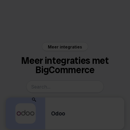
BigCommerce
Orderchamp
Meer integraties
Meer integraties met
BigCommerce
Odoo