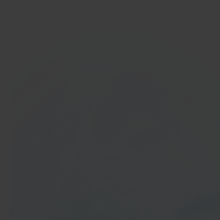
Ga aan de slag
In 40 seconden