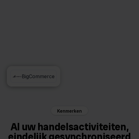
Orderchamp
BigCommerce
Kenmerken
Al uw handelsactiviteiten,
eindelijk gesynchroniseerd