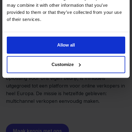
may combine it with other information that you’ve
provided to them or that they’ve collected from your use
of their services.
Van retailer naar
Allow all
softwarebouwer
We groeien gecontroleerd, zonder
investeerders of externe druk.
Customize
Zo is Stockpilot ontstaan. Wat begon als een
- Sander, Founder
oplossing voor ons eigen bedrijf, is inmiddels
uitgegroeid tot een platform voor online verkopers in
heel Europa. De missie is hetzelfde gebleven:
multichannel verkopen eenvoudig maken.
Maak kennis met ons