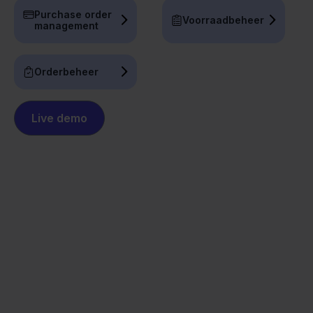
Purchase order
Voorraadbeheer
management
Orderbeheer
Live demo