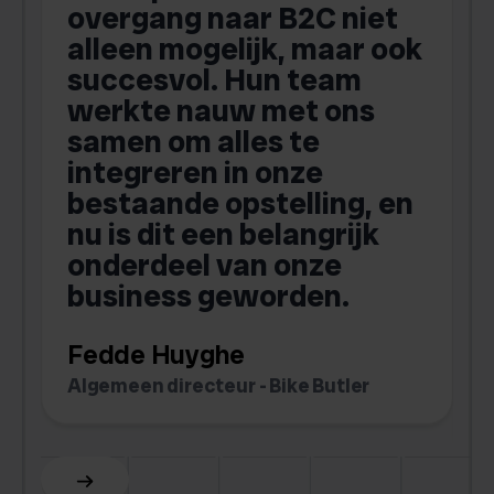
overgang naar B2C niet
alleen mogelijk, maar ook
succesvol. Hun team
werkte nauw met ons
a
samen om alles te
integreren in onze
bestaande opstelling, en
o
nu is dit een belangrijk
onderdeel van onze
b
business geworden.
Fedde Huyghe
M
Algemeen directeur - Bike Butler
O
Slide 3 of 6.