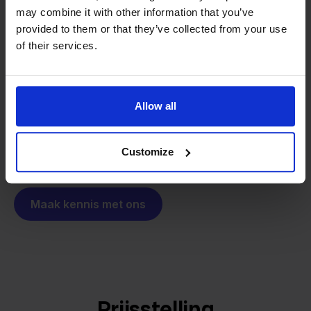
Van retailer naar
may combine it with other information that you’ve
softwarebouwer
We groeien gecontroleerd, zonder
provided to them or that they’ve collected from your use
investeerders of externe druk.
of their services.
Zo is Stockpilot ontstaan. Wat begon als een
- Sander, Founder
oplossing voor ons eigen bedrijf, is inmiddels
uitgegroeid tot een platform voor online verkopers in
Allow all
heel Europa. De missie is hetzelfde gebleven:
multichannel verkopen eenvoudig maken.
Customize
Maak kennis met ons
Prijsstelling