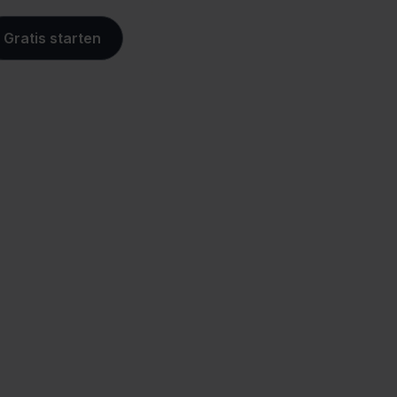
Gratis starten
hop
Controle over je
aankoopproces