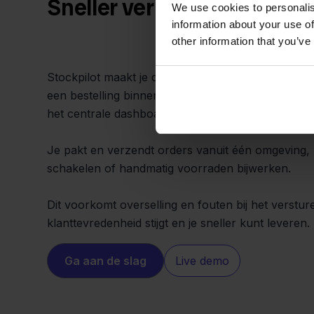
Sneller verkopen en foutlo
We use cookies to personalis
information about your use of
other information that you’ve
Stockpilot maakt je dagelijkse workflow een stuk 
een bestelling binnenkomt via Kruidvat of PrestaSh
het centrale dashboard.
Je pakt en verzendt orders vanuit één omgeving, 
schakelen of handmatig voorraden bijwerken.
Dit voorkomt overselling en fouten bij het verstur
klanttevredenheid stijgt en je sneller kunt leveren.
Ga aan de slag
Live demo