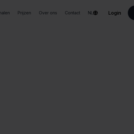
Login
halen
Prijzen
Over ons
Contact
NL
Integraties
Kruidvat + PrestaShop
uidvat + PrestaS
Alles-in-één
Vereenvoudigd
dashboard
orderbeheer