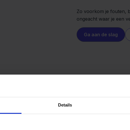
Zo voorkom je fouten, be
ongeacht waar je een v
Ga aan de slag
Details