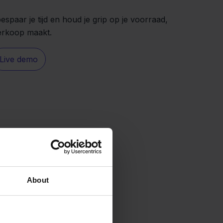
spaar je tijd en houd je grip op je voorraad,
erkoop maakt.
Live demo
About