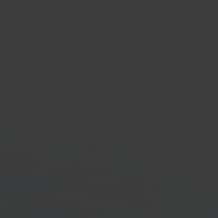
dvat
l marktplaats platform