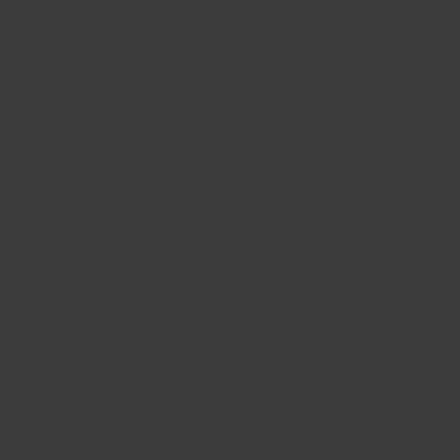
taShop
Krui
source e-
Retai
erceplatform
Ga aan de slag