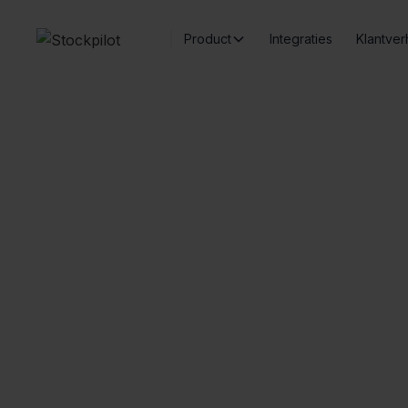
Product
Integraties
Klantver
Kr
Naadloze integraties