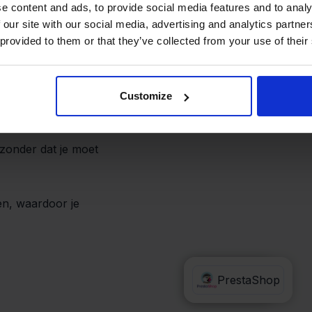
os uitleveren
e content and ads, to provide social media features and to analy
 our site with our social media, advertising and analytics partn
 provided to them or that they’ve collected from your use of their
eenvoudiger. Zodra er
op, zie je deze direct in
Customize
zonder dat je moet
en, waardoor je
Kruidvat
PrestaShop