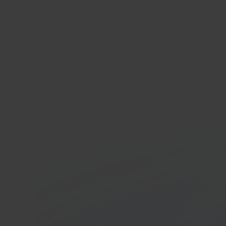
Pres
Open-
comm
In 40 seconden