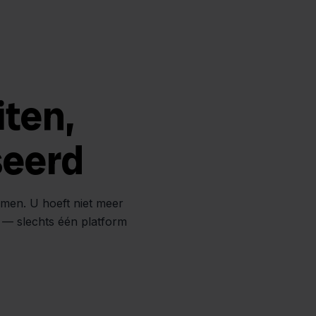
iten,
seerd
amen. U hoeft niet meer
n — slechts één platform