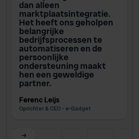
dan alleen
marktplaatsintegratie.
Het heeft ons geholpen
belangrijke
g
bedrijfsprocessen te
b
automatiseren en de
persoonlijke
ondersteuning maakt
hen een geweldige
partner.
t
Ferenc Leijs
C
Oprichter & CEO - e-Gadget
O