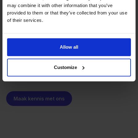
may combine it with other information that you’ve
Van retailer naar
provided to them or that they’ve collected from your use
softwarebouwer
We groeien gecontroleerd, zonder
of their services.
investeerders of externe druk.
Zo is Stockpilot ontstaan. Wat begon als een
- Sander, Founder
oplossing voor ons eigen bedrijf, is inmiddels
Allow all
uitgegroeid tot een platform voor online verkopers in
heel Europa. De missie is hetzelfde gebleven:
multichannel verkopen eenvoudig maken.
Customize
Maak kennis met ons