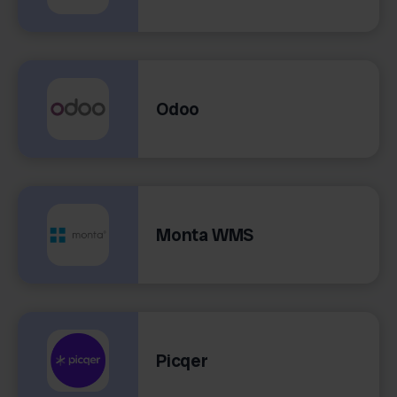
Odoo
Monta WMS
Picqer