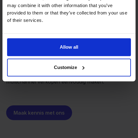
may combine it with other information that you’ve
provided to them or that they’ve collected from your use
of their services.
Van retailer naar
softwarebouwer
We groeien gecontroleerd, zonder
investeerders of externe druk.
Allow all
Zo is Stockpilot ontstaan. Wat begon als een
- Sander, Founder
oplossing voor ons eigen bedrijf, is inmiddels
uitgegroeid tot een platform voor online verkopers in
Customize
heel Europa. De missie is hetzelfde gebleven:
multichannel verkopen eenvoudig maken.
Maak kennis met ons