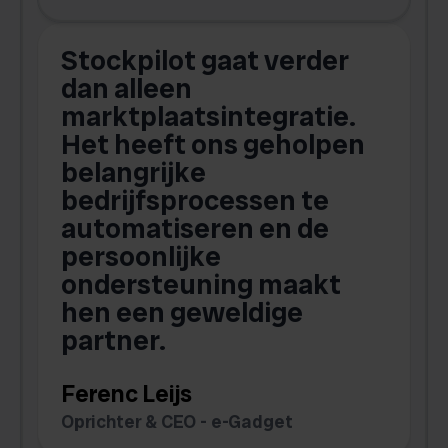
Stockpilot gaat verder
D
dan alleen
marktplaatsintegratie.
Het heeft ons geholpen
belangrijke
g
bedrijfsprocessen te
b
automatiseren en de
persoonlijke
ondersteuning maakt
hen een geweldige
partner.
t
Ferenc Leijs
C
Oprichter & CEO - e-Gadget
O