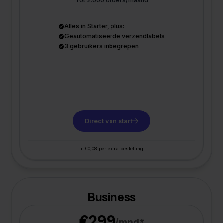
Tot 2.000 orders/maand
Alles in Starter, plus:
Geautomatiseerde verzendlabels
3 gebruikers inbegrepen
Direct van start
+ €0,08 per extra bestelling
Business
€299
/mnd*