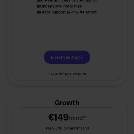
Alle kernfuncties van Stockpilot
Onbeperkte integraties
Gratis support (e-mail/telefoon)
Direct van start
+ €0,09 per extra bestelling
Growth
€149
/mnd*
Tot 2.000 orders/maand