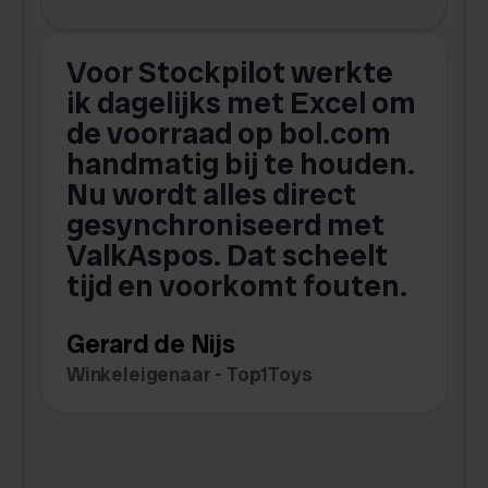
Voor Stockpilot werkte
ik dagelijks met Excel om
de voorraad op bol.com
t
handmatig bij te houden.
w
Nu wordt alles direct
s
gesynchroniseerd met
ValkAspos. Dat scheelt
tijd en voorkomt fouten.
v
w
Gerard de Nijs
v
Winkeleigenaar - Top1Toys
Z
C