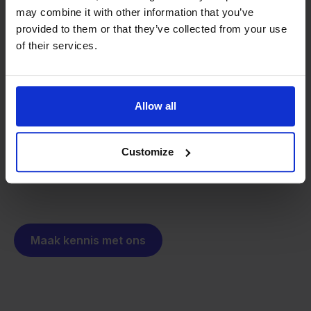
may combine it with other information that you’ve
provided to them or that they’ve collected from your use
Van retailer naar
of their services.
softwarebouwer
We groeien gecontroleerd, zonder
investeerders of externe druk.
Zo is Stockpilot ontstaan. Wat begon als een
- Sander, Founder
Allow all
oplossing voor ons eigen bedrijf, is inmiddels
uitgegroeid tot een platform voor online verkopers in
heel Europa. De missie is hetzelfde gebleven:
Customize
multichannel verkopen eenvoudig maken.
Maak kennis met ons