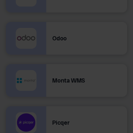
Odoo
Monta WMS
Picqer