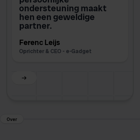
ondersteuning maakt
hen een geweldige
partner.
t
Ferenc Leijs
C
Oprichter & CEO - e-Gadget
O
Over