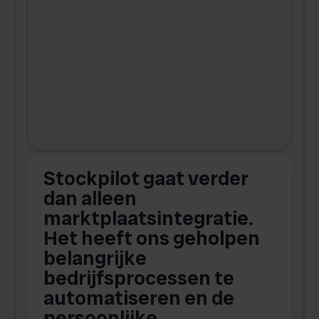
Stockpilot gaat verder
D
dan alleen
marktplaatsintegratie.
Het heeft ons geholpen
belangrijke
g
bedrijfsprocessen te
b
automatiseren en de
persoonlijke