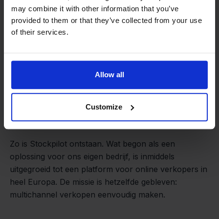
may combine it with other information that you’ve
provided to them or that they’ve collected from your use
of their services.
Allow all
Van retailer naar
Customize
softwarebouwer
We groeien gecontroleerd, zonder
investeerders of externe druk.
Zo is Stockpilot ontstaan. Wat begon als een
- Sander, Founder
oplossing voor ons eigen bedrijf, is inmiddels
uitgegroeid tot een platform voor online verkopers in
heel Europa. De missie is hetzelfde gebleven:
multichannel verkopen eenvoudig maken.