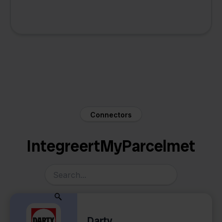
Connectors
Integreert
MyParcel
met
Darty