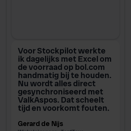
Voor Stockpilot werkte
ik dagelijks met Excel om
de voorraad op bol.com
t
handmatig bij te houden.
w
Nu wordt alles direct
s
gesynchroniseerd met
ValkAspos. Dat scheelt
tijd en voorkomt fouten.
v
w
Gerard de Nijs