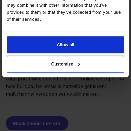
may combine it with other information that you’ve
provided to them or that they’ve collected from your use
of their services.
Van retailer naar
Allow all
softwarebouwer
We groeien gecontroleerd, zonder
investeerders of externe druk.
Zo is Stockpilot ontstaan. Wat begon als een
Customize
- Sander, Founder
oplossing voor ons eigen bedrijf, is inmiddels
uitgegroeid tot een platform voor online verkopers in
heel Europa. De missie is hetzelfde gebleven:
multichannel verkopen eenvoudig maken.
Maak kennis met ons