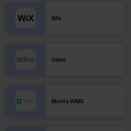
Wix
Odoo
Monta WMS