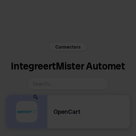
Connectors
Integreert
Mister Auto
met
OpenCart