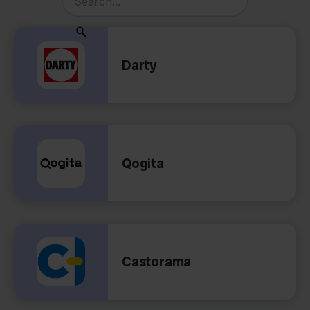
Darty
Qogita
Castorama