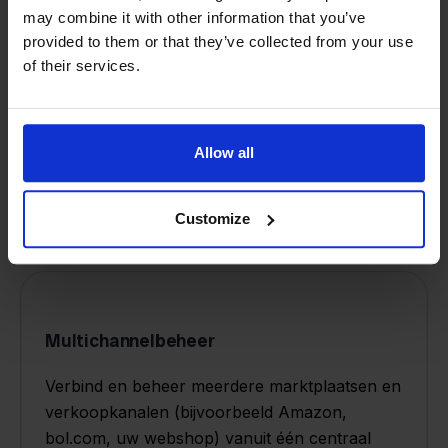
may combine it with other information that you’ve
Zorg ervoor dat de voorraadniveaus in
provided to them or that they’ve collected from your use
realtime op alle verkoopkanalen zijn
of their services.
gesynchroniseerd, zodat u oververkoop en
voorraadtekorten kunt voorkomen.
Allow all
Customize
Multichannelbeheer
Verbind en beheer meerdere marktplaatsen en
verkoopkanalen (bijvoorbeeld Amazon,
bol.com, uw webshop) vanuit één centraal