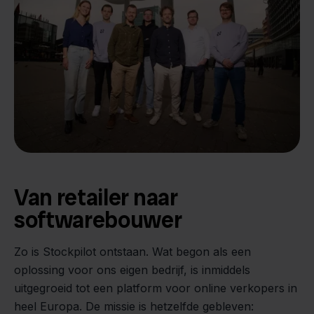
Van retailer naar
softwarebouwer
We groeien gecontroleerd, zonder
investeerders of externe druk.
Zo is Stockpilot ontstaan. Wat begon als een
- Sander, Founder
oplossing voor ons eigen bedrijf, is inmiddels
uitgegroeid tot een platform voor online verkopers in
heel Europa. De missie is hetzelfde gebleven: