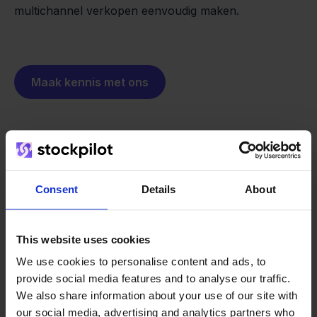
multichannel verkopen eenvoudig maken.
Maak kennis met ons
Consent
Details
About
Built-in features
This website uses cookies
We use cookies to personalise content and ads, to
provide social media features and to analyse our traffic.
We also share information about your use of our site with
Voorraadsynchronisatie
our social media, advertising and analytics partners who