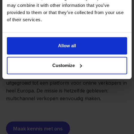
may combine it with other information that you’ve
provided to them or that they’ve collected from your use
of their services.
Van retailer naar
Allow all
softwarebouwer
We groeien gecontroleerd, zonder
investeerders of externe druk.
Customize
Zo is Stockpilot ontstaan. Wat begon als een
- Sander, Founder
oplossing voor ons eigen bedrijf, is inmiddels
uitgegroeid tot een platform voor online verkopers in
heel Europa. De missie is hetzelfde gebleven:
multichannel verkopen eenvoudig maken.
Maak kennis met ons