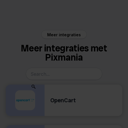
Pixmania
Zineps
Meer integraties
Meer integraties met
Pixmania
OpenCart