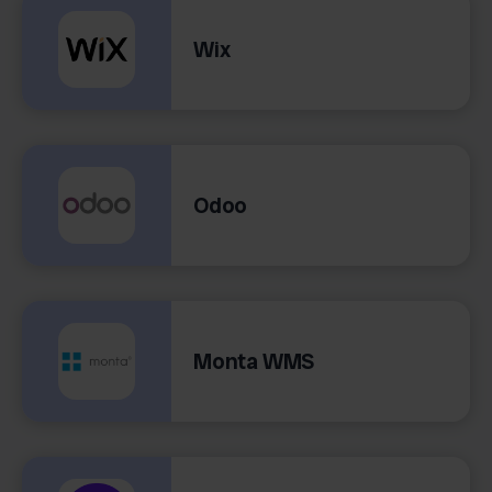
Wix
Odoo
Monta WMS