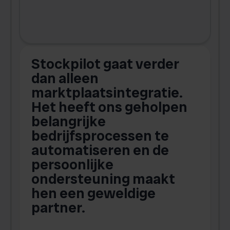
Stockpilot gaat verder
D
dan alleen
marktplaatsintegratie.
Het heeft ons geholpen
belangrijke
g
bedrijfsprocessen te
b
automatiseren en de
persoonlijke
ondersteuning maakt
hen een geweldige
partner.
t