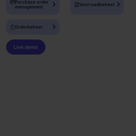
Purchase order
Voorraadbeheer
management
Orderbeheer
Live demo