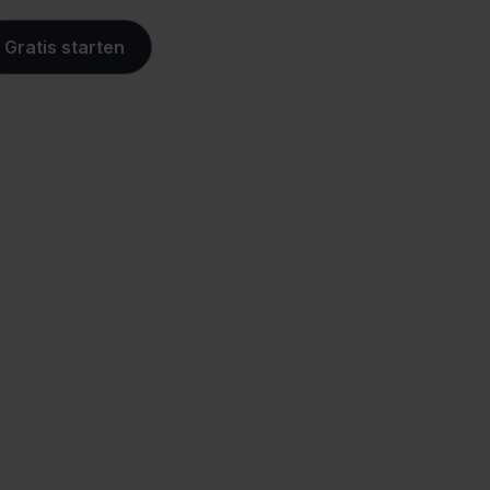
Gratis starten
ace
Controle over je
aankoopproces