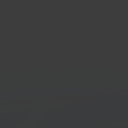
respace
Mend
te en e-
Logis
erceplatform
Ga aan de slag