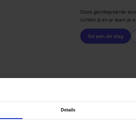
Deze geïntegreerde work
richten jij en je team je 
Ga aan de slag
Details