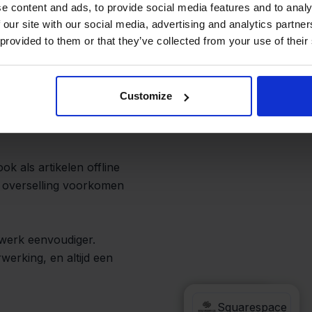
bel werk
e content and ads, to provide social media features and to analy
 our site with our social media, advertising and analytics partn
 provided to them or that they’ve collected from your use of their
tockpilot zorgt dat deze
e klantgegevens. Je
Customize
s handmatig over te
ok als artikelen offline
 overselling voorkomen
 werk eenvoudiger.
werking, en altijd een
Mendrix
Squarespace