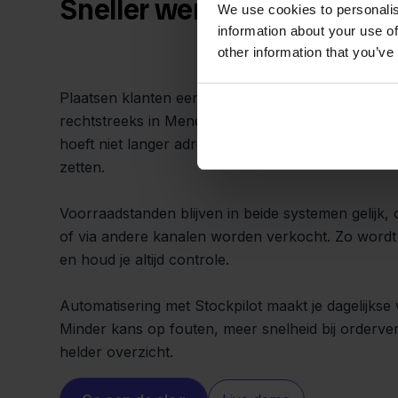
Sneller werken zonder dub
We use cookies to personalis
information about your use of
other information that you’ve
Plaatsen klanten een bestelling in Squarespace? S
rechtstreeks in Mendrix verschijnt, samen met all
hoeft niet langer adressen over te typen of order
zetten.
Voorraadstanden blijven in beide systemen gelijk, o
of via andere kanalen worden verkocht. Zo wordt
en houd je altijd controle.
Automatisering met Stockpilot maakt je dagelijkse
Minder kans op fouten, meer snelheid bij orderver
helder overzicht.