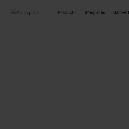
Product
Integraties
Klantver
Me
Naadloze integraties