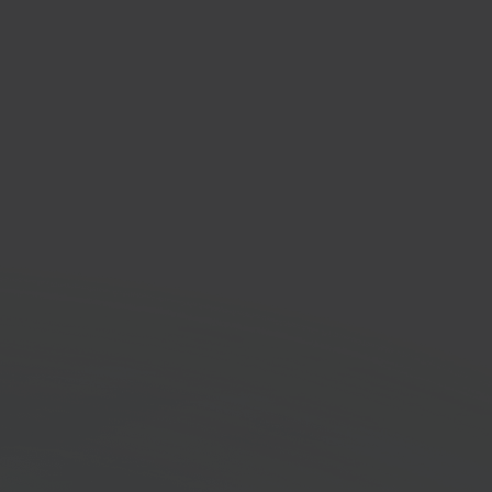
rix
tieke platformoplossing