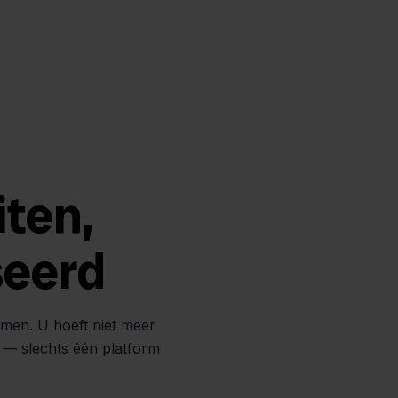
iten,
seerd
amen. U hoeft niet meer
n — slechts één platform