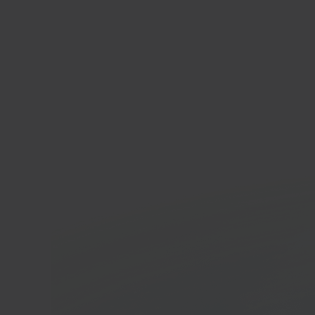
Squa
Websi
comm
In 40 seconden