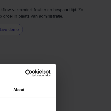
flow vermindert fouten en bespaart tijd. Zo
op groei in plaats van administratie.
Live demo
About