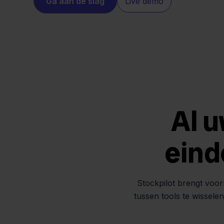
Ga aan de slag
Live demo
Al u
eind
Stockpilot brengt voor
tussen tools te wissele