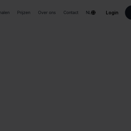
Login
halen
Prijzen
Over ons
Contact
NL
Integraties
Mendrix + Squarespace
ndrix + Squaresp
Alles-in-één
Vereenvoudigd
dashboard
orderbeheer