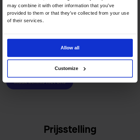
softwarebouwer
We groeien gecontroleerd, zonder
may combine it with other information that you’ve
investeerders of externe druk.
provided to them or that they’ve collected from your use
Zo is Stockpilot ontstaan. Wat begon als een
- Sander, Founder
of their services.
oplossing voor ons eigen bedrijf, is inmiddels
uitgegroeid tot een platform voor online verkopers in
heel Europa. De missie is hetzelfde gebleven:
Allow all
multichannel verkopen eenvoudig maken.
Customize
Maak kennis met ons
Prijsstelling