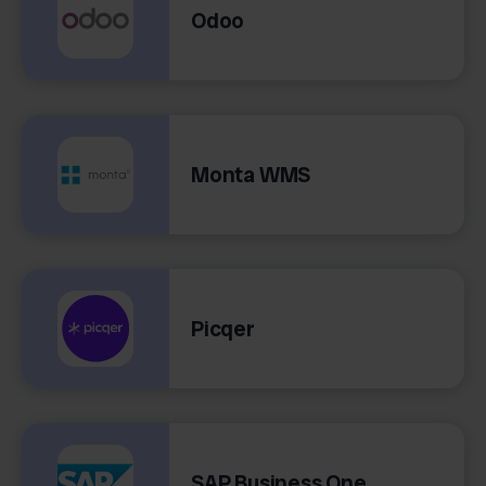
Odoo
Monta WMS
Picqer
SAP Business One