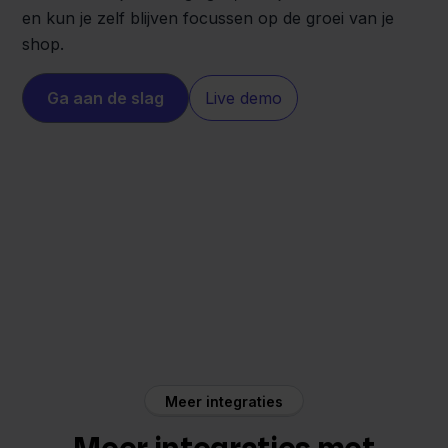
en kun je zelf blijven focussen op de groei van je
shop.
Ga aan de slag
Live demo
Etsy
DHL
Meer integraties